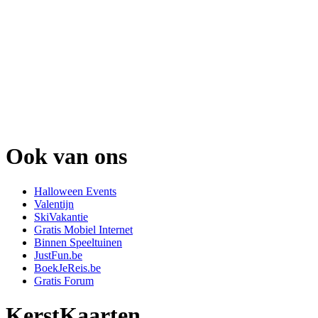
Ook van ons
Halloween Events
Valentijn
SkiVakantie
Gratis Mobiel Internet
Binnen Speeltuinen
JustFun.be
BoekJeReis.be
Gratis Forum
KerstKaarten