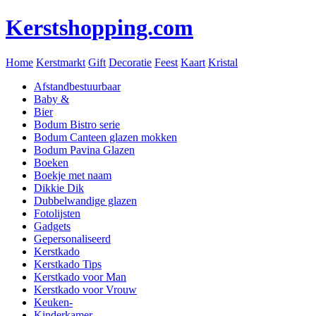
Kerstshopping.com
Home
Kerstmarkt
Gift
Decoratie
Feest
Kaart
Kristal
Afstandbestuurbaar
Baby &
Bier
Bodum Bistro serie
Bodum Canteen glazen mokken
Bodum Pavina Glazen
Boeken
Boekje met naam
Dikkie Dik
Dubbelwandige glazen
Fotolijsten
Gadgets
Gepersonaliseerd
Kerstkado
Kerstkado Tips
Kerstkado voor Man
Kerstkado voor Vrouw
Keuken-
Kinderkamer