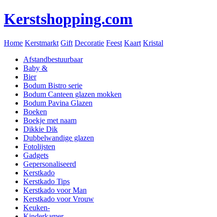
Kerstshopping.com
Home
Kerstmarkt
Gift
Decoratie
Feest
Kaart
Kristal
Afstandbestuurbaar
Baby &
Bier
Bodum Bistro serie
Bodum Canteen glazen mokken
Bodum Pavina Glazen
Boeken
Boekje met naam
Dikkie Dik
Dubbelwandige glazen
Fotolijsten
Gadgets
Gepersonaliseerd
Kerstkado
Kerstkado Tips
Kerstkado voor Man
Kerstkado voor Vrouw
Keuken-
Kinderkamer