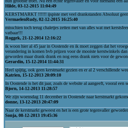
hun grootste troef. Nu een echte tegenvaller en voor niemand een aa
Hilde, 03-12-2015 11:04:49
KERSTMARKT !!!!!! ijspiste met veel drankstanden Absoluut geen
VermaelenRudy, 02-12-2015 16:25:40
misschien toch terug chaletjes zetten met van alles wat met kerstsf
vatbaar!!!
Roggek, 21-12-2014 12:16:22
ik woon hier al 45 jaar in Oostende en ik moet zeggen dat het vro
verandering in komen bvb prijzen voor de mooiste kerstwinkels dan o
geworden maar drank drank en nog eens drank niets voor de gewone 
Gerardin, 15-12-2014 11:44:31
Heel spijtig, ook geen kerstmarkt gezien en er al 2 verschillende wee
Katrien, 15-12-2013 20:09:10
In Oostende is het dit jaar, zoals de website al aangeeft, vooral een
Bjorn, 14-12-2013 11:28:57
We zijn woensdag 11 december in Oostende naar kerstmarkt gekomen
donne, 13-12-2013 20:47:09
Naar de kerstmarkt geweest en het is een grote tegenvaller geworden
Sonja, 08-12-2013 19:45:36