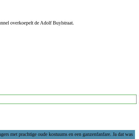
unnel overkoepelt de Adolf Buylstraat.
ingers met prachtige oude kostuums en een ganzenfanfare. Ja dat was