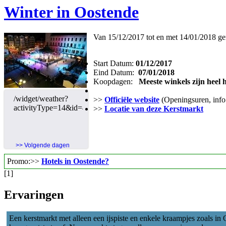
Winter in Oostende
Van 15/12/2017 tot en met 14/01/2018 geni
Start Datum:
01/12/2017
Eind Datum:
07/01/2018
Koopdagen:
Meeste winkels zijn heel 
>>
Officiële website
(Openingsuren, info.
>>
Locatie van deze Kerstmarkt
>> Volgende dagen
Promo:>>
Hotels in Oostende?
[1]
Ervaringen
Een kerstmarkt met alleen een ijspiste en enkele kraampjes zoals in