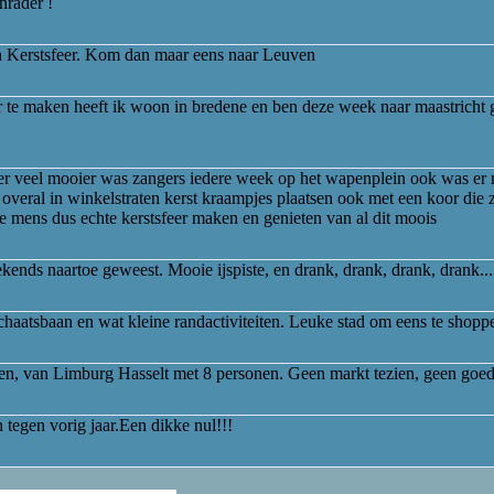
nrader !
 Kerstsfeer. Kom dan maar eens naar Leuven
eer te maken heeft ik woon in bredene en ben deze week naar maastricht
eger veel mooier was zangers iedere week op het wapenplein ook was er
veral in winkelstraten kerst kraampjes plaatsen ook met een koor die z
mens dus echte kerstsfeer maken en genieten van al dit moois
kends naartoe geweest. Mooie ijspiste, en drank, drank, drank, drank....
 schaatsbaan en wat kleine randactiviteiten. Leuke stad om eens te shopp
, van Limburg Hasselt met 8 personen. Geen markt tezien, geen goede
 tegen vorig jaar.Een dikke nul!!!