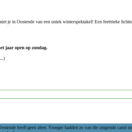
et je in Oostende van een uniek winterspektakel! Een feeërieke lichtt
het jaar open op zondag.
..)
 Oostende heeft geen sfeer. Vroeger hadden ze van die zingende carol s